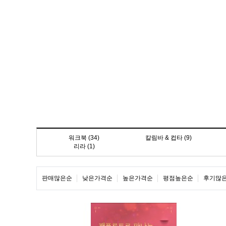
워크북 (34)
칼림바 & 컵타 (9)
리라 (1)
판매많은순
낮은가격순
높은가격순
평점높은순
후기많