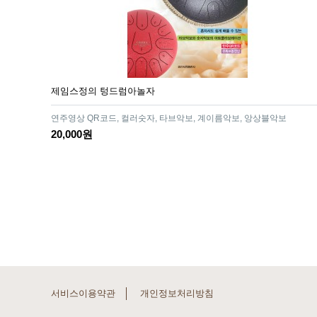
제임스정의 텅드럼아놀자
연주영상 QR코드, 컬러숫자, 타브악보, 계이름악보, 앙상블악보
20,000원
맨끝
서비스이용약관
개인정보처리방침