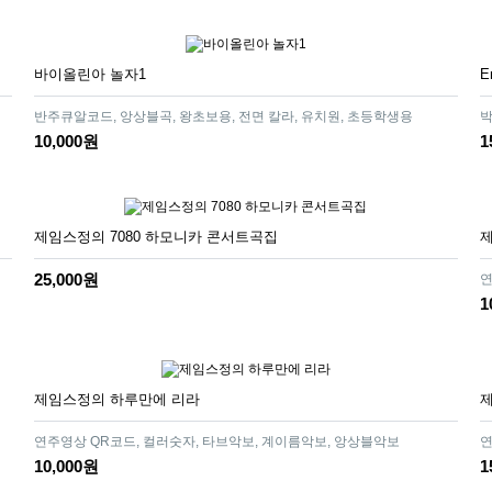
바이올린아 놀자1
E
반주큐알코드, 앙상블곡, 왕초보용, 전면 칼라, 유치원, 초등학생용
박
10,000원
1
제임스정의 7080 하모니카 콘서트곡집
25,000원
연
1
제임스정의 하루만에 리라
연주영상 QR코드, 컬러숫자, 타브악보, 계이름악보, 앙상블악보
연
10,000원
1