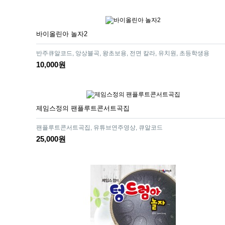
바이올린아 놀자2
반주큐알코드, 앙상블곡, 왕초보용, 전면 칼라, 유치원, 초등학생용
10,000원
제임스정의 팬플루트콘서트곡집
팬플루트콘서트곡집, 유튜브연주영상, 큐알코드
25,000원