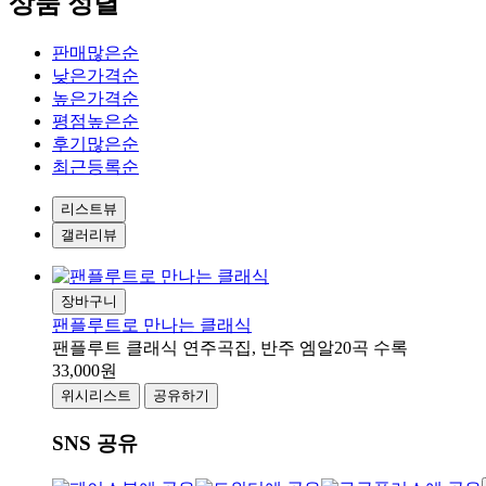
상품 정렬
판매많은순
낮은가격순
높은가격순
평점높은순
후기많은순
최근등록순
리스트뷰
갤러리뷰
장바구니
팬플루트로 만나는 클래식
팬플루트 클래식 연주곡집, 반주 엠알20곡 수록
33,000원
위시리스트
공유하기
SNS 공유