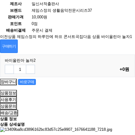
제조사
일신서적출판사
브랜드
제임스정의 생활음악전문시리즈37
판매가격
10,000원
포인트
0점
배송비결제
주문시 결제
이전상품
제임스정의 하루만에 하프 콘서트곡집
다음 상품
바이올린아 놀자1
구매하기
바이올린아 놀자2
+0원
상품정보
사용후기
상품문의
배송/교환
상품 정보
상품 상세설명